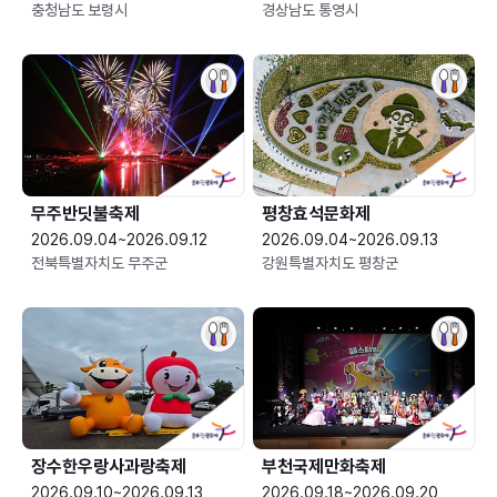
충청남도 보령시
경상남도 통영시
무주반딧불축제
평창효석문화제
2026.09.04~2026.09.12
2026.09.04~2026.09.13
전북특별자치도 무주군
강원특별자치도 평창군
장수한우랑사과랑축제
부천국제만화축제
2026.09.10~2026.09.13
2026.09.18~2026.09.20