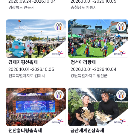
2026.09.24~2026.10.04
2026.10.01~2026.10.05
경상북도 안동시
충청남도 계룡시
김제지평선축제
정선아리랑제
2026.10.01~2026.10.05
2026.10.01~2026.10.04
전북특별자치도 김제시
강원특별자치도 정선군
천안흥타령춤축제
금산세계인삼축제