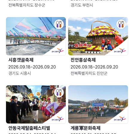
전북특별자치도 장수군
경기도 부천시
시흥갯골축제
진안홍삼축제
2026.09.18~2026.09.20
2026.09.18~2026.09.20
경기도 시흥시
전북특별자치도 진안군
안동국제탈춤페스티벌
계룡軍문화축제 