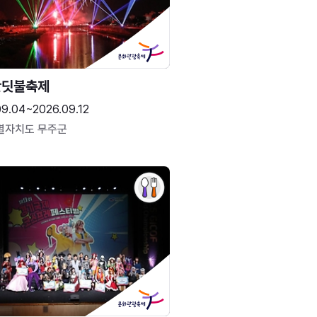
반딧불축제
09.04~2026.09.12
별자치도 무주군