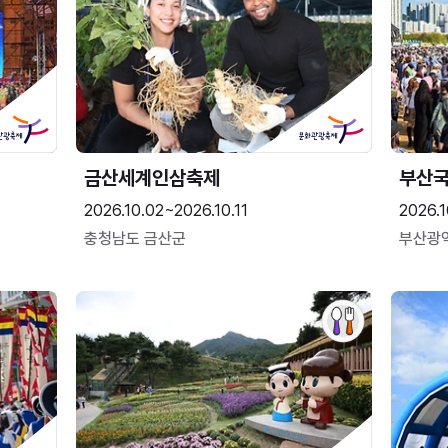
금산세계인삼축제
부산
2026.10.02~2026.10.11
2026.1
충청남도 금산군
부산광