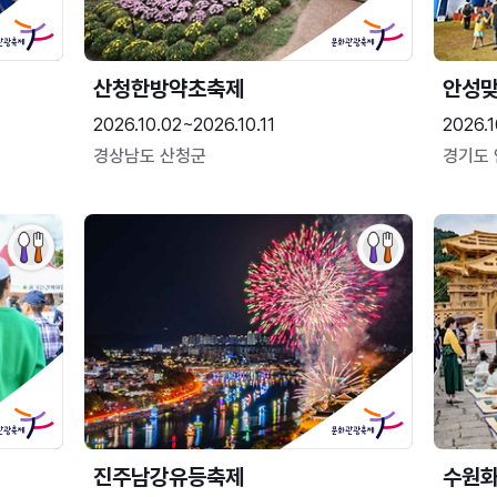
산청한방약초축제
안성맞
2026.10.02~2026.10.11
2026.1
경상남도 산청군
경기도
진주남강유등축제
수원