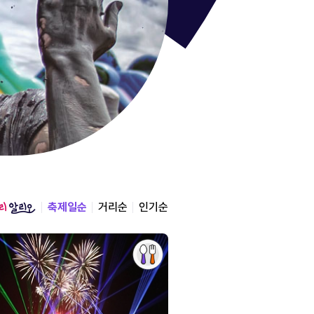
통영한산
경상남도 통영시
2026.08.12 ~ 2026.0
축제일순
거리순
인기순