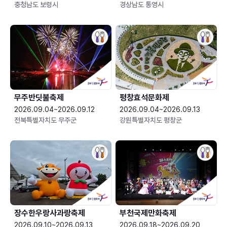
충청남도 보령시
경상남도 통영시
무주반딧불축제
평창효석문화제
2026.09.04~2026.09.12
2026.09.04~2026.09.13
전북특별자치도 무주군
강원특별자치도 평창군
장수한우랑사과랑축제
부천국제만화축제
2026.09.10~2026.09.13
2026.09.18~2026.09.20