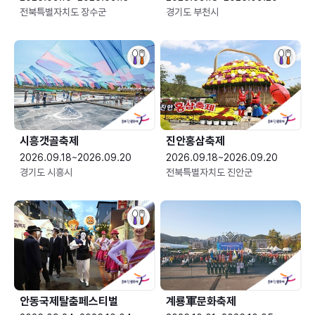
전북특별자치도 장수군
경기도 부천시
시흥갯골축제
진안홍삼축제
2026.09.18~2026.09.20
2026.09.18~2026.09.20
경기도 시흥시
전북특별자치도 진안군
안동국제탈춤페스티벌
계룡軍문화축제 