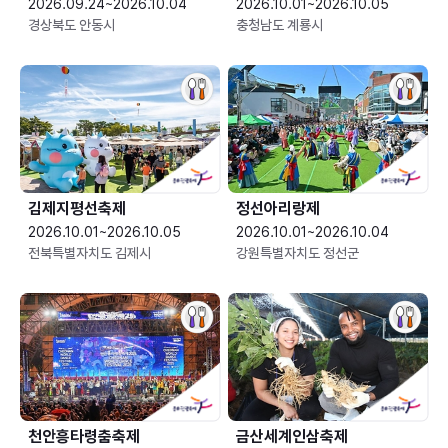
2026.09.24~2026.10.04
2026.10.01~2026.10.05
경상북도 안동시
충청남도 계룡시
김제지평선축제
정선아리랑제
2026.10.01~2026.10.05
2026.10.01~2026.10.04
전북특별자치도 김제시
강원특별자치도 정선군
천안흥타령춤축제
금산세계인삼축제