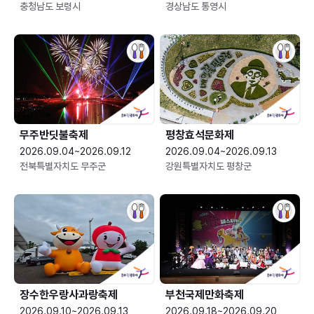
충청남도 보령시
경상남도 통영시
무주반딧불축제
평창효석문화제
2026.09.04~2026.09.12
2026.09.04~2026.09.13
전북특별자치도 무주군
강원특별자치도 평창군
장수한우랑사과랑축제
부천국제만화축제
2026.09.10~2026.09.13
2026.09.18~2026.09.20