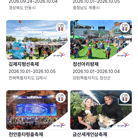
2026.09.24~2026.10.04
2026.10.01~2026.10.05
경상북도 안동시
충청남도 계룡시
김제지평선축제
정선아리랑제
2026.10.01~2026.10.05
2026.10.01~2026.10.04
전북특별자치도 김제시
강원특별자치도 정선군
천안흥타령춤축제
금산세계인삼축제