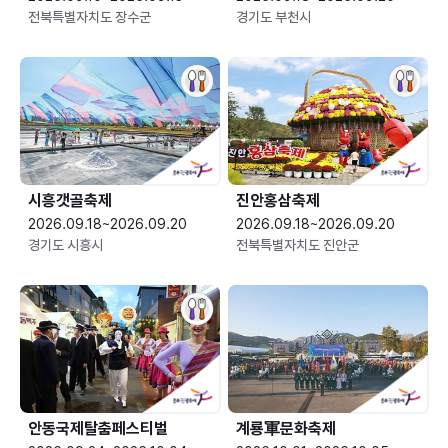
전북특별자치도 장수군
경기도 부천시
시흥갯골축제
진안홍삼축제
2026.09.18~2026.09.20
2026.09.18~2026.09.20
경기도 시흥시
전북특별자치도 진안군
안동국제탈춤페스티벌
계룡軍문화축제 