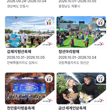
2026.09.24~2026.10.04
2026.10.01~2026.10.05
경상북도 안동시
충청남도 계룡시
김제지평선축제
정선아리랑제
2026.10.01~2026.10.05
2026.10.01~2026.10.04
전북특별자치도 김제시
강원특별자치도 정선군
천안흥타령춤축제
금산세계인삼축제