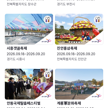
전북특별자치도 장수군
경기도 부천시
시흥갯골축제
진안홍삼축제
2026.09.18~2026.09.20
2026.09.18~2026.09.20
경기도 시흥시
전북특별자치도 진안군
안동국제탈춤페스티벌
계룡軍문화축제 