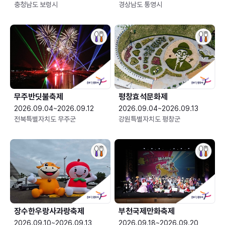
충청남도 보령시
경상남도 통영시
무주반딧불축제
평창효석문화제
2026.09.04~2026.09.12
2026.09.04~2026.09.13
전북특별자치도 무주군
강원특별자치도 평창군
장수한우랑사과랑축제
부천국제만화축제
2026.09.10~2026.09.13
2026.09.18~2026.09.20