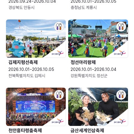
2026.09.24~2026.10.04
2026.10.01~2026.10.05
경상북도 안동시
충청남도 계룡시
김제지평선축제
정선아리랑제
2026.10.01~2026.10.05
2026.10.01~2026.10.04
전북특별자치도 김제시
강원특별자치도 정선군
천안흥타령춤축제
금산세계인삼축제