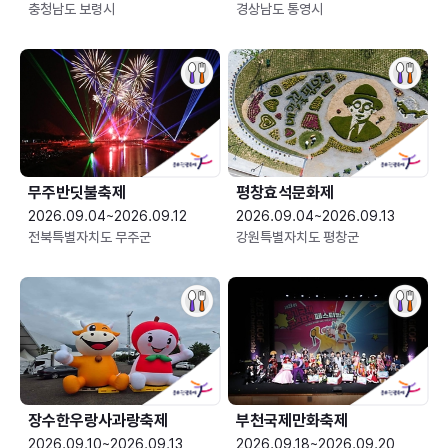
충청남도 보령시
경상남도 통영시
무주반딧불축제
평창효석문화제
2026.09.04~2026.09.12
2026.09.04~2026.09.13
전북특별자치도 무주군
강원특별자치도 평창군
장수한우랑사과랑축제
부천국제만화축제
2026.09.10~2026.09.13
2026.09.18~2026.09.20