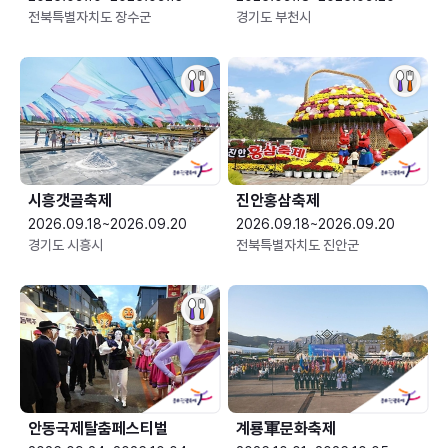
전북특별자치도 장수군
경기도 부천시
시흥갯골축제
진안홍삼축제
2026.09.18~2026.09.20
2026.09.18~2026.09.20
경기도 시흥시
전북특별자치도 진안군
안동국제탈춤페스티벌
계룡軍문화축제 