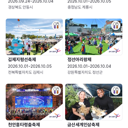
2026.09.24~2026.10.04
2026.10.01~2026.10.05
경상북도 안동시
충청남도 계룡시
김제지평선축제
정선아리랑제
2026.10.01~2026.10.05
2026.10.01~2026.10.04
전북특별자치도 김제시
강원특별자치도 정선군
천안흥타령춤축제
금산세계인삼축제