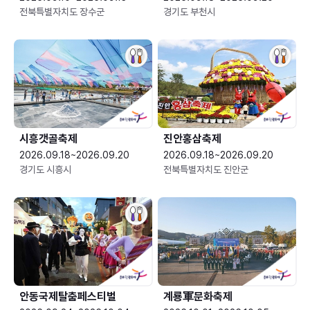
전북특별자치도 장수군
경기도 부천시
시흥갯골축제
진안홍삼축제
2026.09.18~2026.09.20
2026.09.18~2026.09.20
경기도 시흥시
전북특별자치도 진안군
안동국제탈춤페스티벌
계룡軍문화축제 