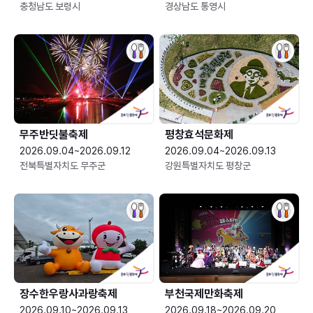
충청남도 보령시
경상남도 통영시
무주반딧불축제
평창효석문화제
2026.09.04~2026.09.12
2026.09.04~2026.09.13
전북특별자치도 무주군
강원특별자치도 평창군
장수한우랑사과랑축제
부천국제만화축제
2026.09.10~2026.09.13
2026.09.18~2026.09.20