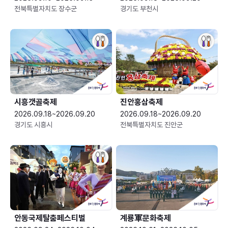
전북특별자치도 장수군
경기도 부천시
시흥갯골축제
진안홍삼축제
2026.09.18~2026.09.20
2026.09.18~2026.09.20
경기도 시흥시
전북특별자치도 진안군
안동국제탈춤페스티벌
계룡軍문화축제 