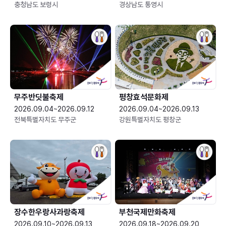
충청남도 보령시
경상남도 통영시
무주반딧불축제
평창효석문화제
2026.09.04~2026.09.12
2026.09.04~2026.09.13
전북특별자치도 무주군
강원특별자치도 평창군
장수한우랑사과랑축제
부천국제만화축제
2026.09.10~2026.09.13
2026.09.18~2026.09.20