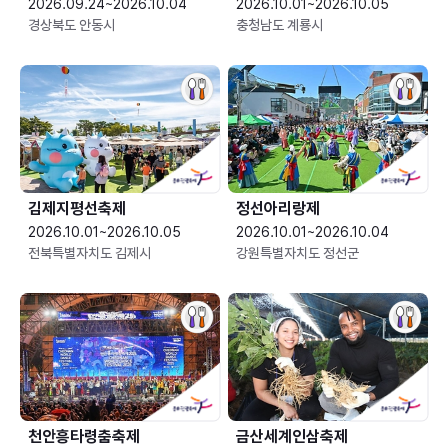
2026.09.24~2026.10.04
2026.10.01~2026.10.05
경상북도 안동시
충청남도 계룡시
김제지평선축제
정선아리랑제
2026.10.01~2026.10.05
2026.10.01~2026.10.04
전북특별자치도 김제시
강원특별자치도 정선군
천안흥타령춤축제
금산세계인삼축제