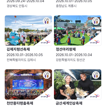
2026.09.24~2026.10.04
2026.10.01~2026.10.05
경상북도 안동시
충청남도 계룡시
김제지평선축제
정선아리랑제
2026.10.01~2026.10.05
2026.10.01~2026.10.04
전북특별자치도 김제시
강원특별자치도 정선군
천안흥타령춤축제
금산세계인삼축제