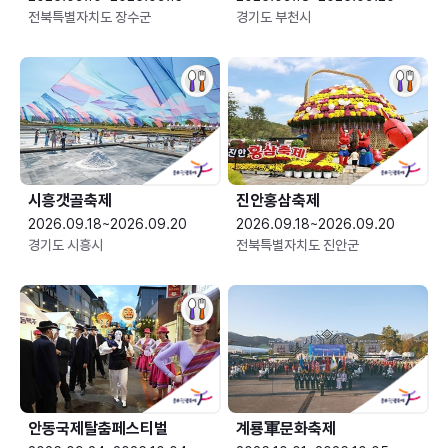
전북특별자치도 장수군
경기도 부천시
시흥갯골축제
진안홍삼축제
2026.09.18~2026.09.20
2026.09.18~2026.09.20
경기도 시흥시
전북특별자치도 진안군
안동국제탈춤페스티벌
계룡軍문화축제 