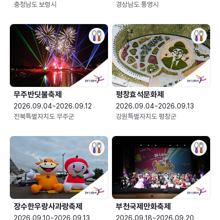
충청남도 보령시
경상남도 통영시
무주반딧불축제
평창효석문화제
2026.09.04~2026.09.12
2026.09.04~2026.09.13
전북특별자치도 무주군
강원특별자치도 평창군
장수한우랑사과랑축제
부천국제만화축제
2026.09.10~2026.09.13
2026.09.18~2026.09.20