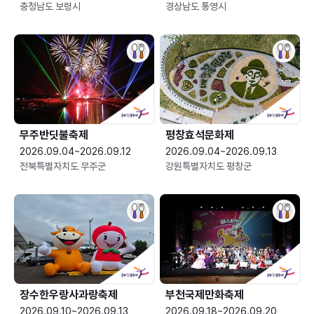
충청남도 보령시
경상남도 통영시
무주반딧불축제
평창효석문화제
2026.09.04~2026.09.12
2026.09.04~2026.09.13
전북특별자치도 무주군
강원특별자치도 평창군
장수한우랑사과랑축제
부천국제만화축제
2026.09.10~2026.09.13
2026.09.18~2026.09.20