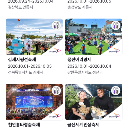
2026.09.24~2026.10.04
2026.10.01~2026.10.05
경상북도 안동시
충청남도 계룡시
김제지평선축제
정선아리랑제
2026.10.01~2026.10.05
2026.10.01~2026.10.04
전북특별자치도 김제시
강원특별자치도 정선군
천안흥타령춤축제
금산세계인삼축제