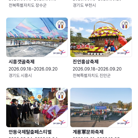
전북특별자치도 장수군
경기도 부천시
시흥갯골축제
진안홍삼축제
2026.09.18~2026.09.20
2026.09.18~2026.09.20
경기도 시흥시
전북특별자치도 진안군
안동국제탈춤페스티벌
계룡軍문화축제 