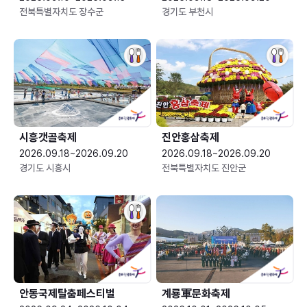
전북특별자치도 장수군
경기도 부천시
시흥갯골축제
진안홍삼축제
2026.09.18~2026.09.20
2026.09.18~2026.09.20
경기도 시흥시
전북특별자치도 진안군
안동국제탈춤페스티벌
계룡軍문화축제 