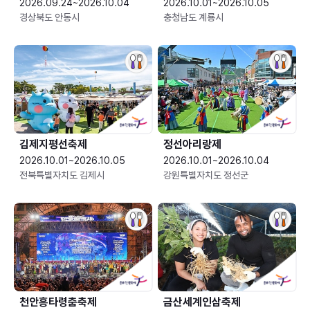
2026.09.24~2026.10.04
2026.10.01~2026.10.05
경상북도 안동시
충청남도 계룡시
김제지평선축제
정선아리랑제
2026.10.01~2026.10.05
2026.10.01~2026.10.04
전북특별자치도 김제시
강원특별자치도 정선군
천안흥타령춤축제
금산세계인삼축제