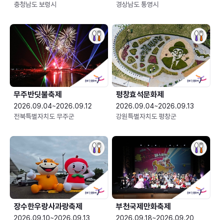
충청남도 보령시
경상남도 통영시
무주반딧불축제
평창효석문화제
2026.09.04~2026.09.12
2026.09.04~2026.09.13
전북특별자치도 무주군
강원특별자치도 평창군
장수한우랑사과랑축제
부천국제만화축제
2026.09.10~2026.09.13
2026.09.18~2026.09.20