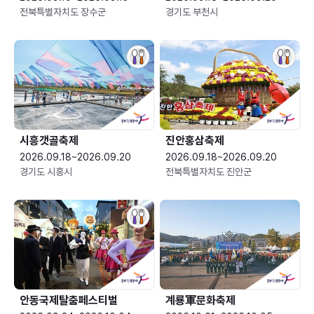
전북특별자치도 장수군
경기도 부천시
시흥갯골축제
진안홍삼축제
2026.09.18~2026.09.20
2026.09.18~2026.09.20
경기도 시흥시
전북특별자치도 진안군
안동국제탈춤페스티벌
계룡軍문화축제 