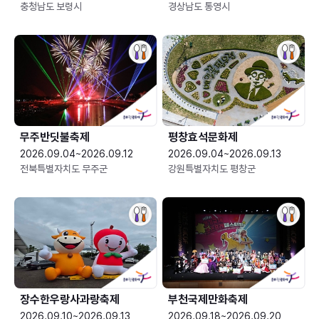
충청남도 보령시
경상남도 통영시
무주반딧불축제
평창효석문화제
2026.09.04~2026.09.12
2026.09.04~2026.09.13
전북특별자치도 무주군
강원특별자치도 평창군
장수한우랑사과랑축제
부천국제만화축제
2026.09.10~2026.09.13
2026.09.18~2026.09.20