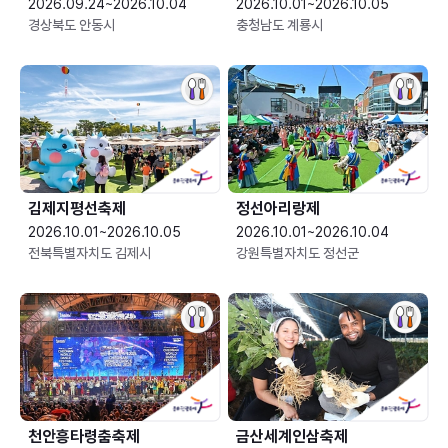
2026.09.24~2026.10.04
2026.10.01~2026.10.05
경상북도 안동시
충청남도 계룡시
김제지평선축제
정선아리랑제
2026.10.01~2026.10.05
2026.10.01~2026.10.04
전북특별자치도 김제시
강원특별자치도 정선군
천안흥타령춤축제
금산세계인삼축제