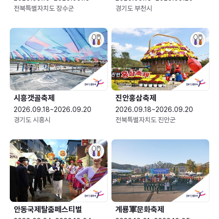
전북특별자치도 장수군
경기도 부천시
시흥갯골축제
진안홍삼축제
2026.09.18~2026.09.20
2026.09.18~2026.09.20
경기도 시흥시
전북특별자치도 진안군
안동국제탈춤페스티벌
계룡軍문화축제 