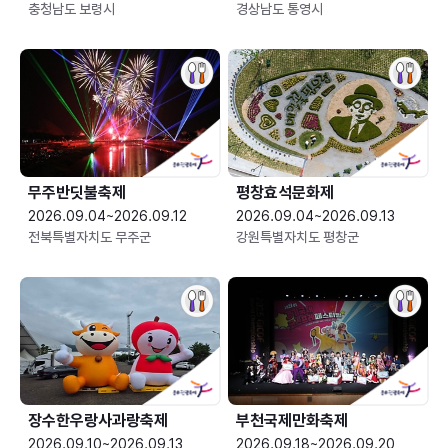
충청남도 보령시
경상남도 통영시
무주반딧불축제
평창효석문화제
2026.09.04~2026.09.12
2026.09.04~2026.09.13
전북특별자치도 무주군
강원특별자치도 평창군
장수한우랑사과랑축제
부천국제만화축제
2026.09.10~2026.09.13
2026.09.18~2026.09.20