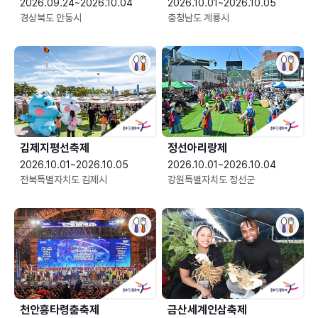
2026.09.24~2026.10.04
2026.10.01~2026.10.05
경상북도 안동시
충청남도 계룡시
김제지평선축제
정선아리랑제
2026.10.01~2026.10.05
2026.10.01~2026.10.04
전북특별자치도 김제시
강원특별자치도 정선군
천안흥타령춤축제
금산세계인삼축제