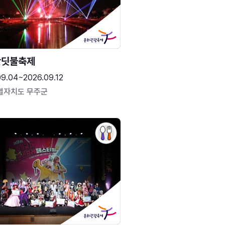
반딧불축제
09.04~2026.09.12
별자치도 무주군