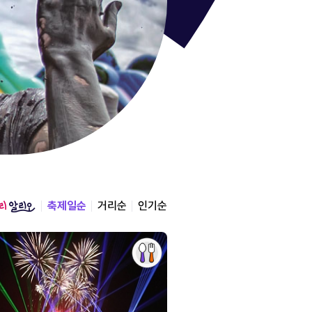
통영한산
경상남도 통영시
2026.08.12 ~ 2026.0
축제일순
거리순
인기순