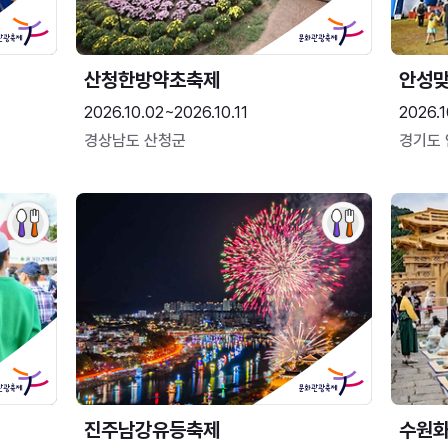
산청한방약초축제
안성맞
2026.10.02~2026.10.11
2026.1
경상남도 산청군
경기도
진주남강유등축제
수원