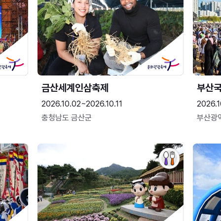
금산세계인삼축제
부산
2026.10.02~2026.10.11
2026.1
충청남도 금산군
부산광