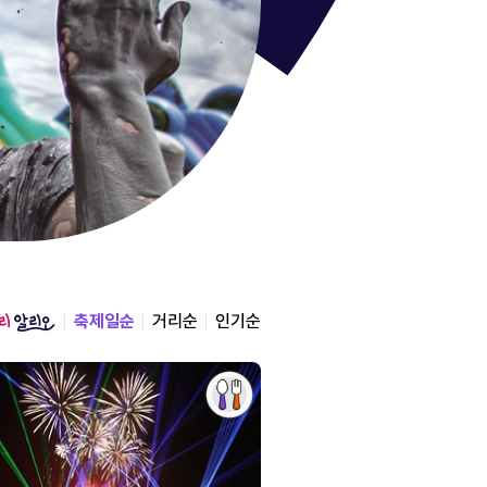
통영한산
경상남도 통영시
2026.08.12 ~ 2026.0
축제일순
거리순
인기순