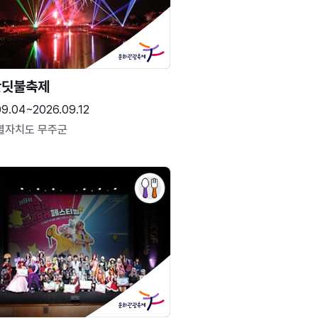
반딧불축제
09.04~2026.09.12
별자치도 무주군