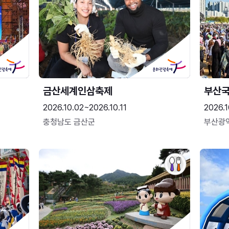
금산세계인삼축제
부산
2026.10.02~2026.10.11
2026.1
충청남도 금산군
부산광