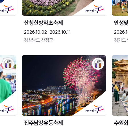
산청한방약초축제
안성맞
2026.10.02~2026.10.11
2026.1
경상남도 산청군
경기도
진주남강유등축제
수원