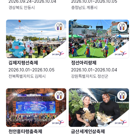
2026.09.24~2026.10.04
2026.10.01~2026.10.05
경상북도 안동시
충청남도 계룡시
김제지평선축제
정선아리랑제
2026.10.01~2026.10.05
2026.10.01~2026.10.04
전북특별자치도 김제시
강원특별자치도 정선군
천안흥타령춤축제
금산세계인삼축제