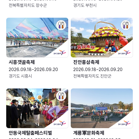
전북특별자치도 장수군
경기도 부천시
시흥갯골축제
진안홍삼축제
2026.09.18~2026.09.20
2026.09.18~2026.09.20
경기도 시흥시
전북특별자치도 진안군
안동국제탈춤페스티벌
계룡軍문화축제 