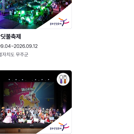
반딧불축제
09.04~2026.09.12
별자치도 무주군