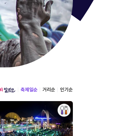
통영한산
경상남도 통영시
2026.08.12 ~ 2026.0
축제일순
거리순
인기순