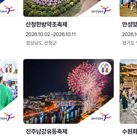
산청한방약초축제
안성맞
2026.10.02~2026.10.11
2026.1
경상남도 산청군
경기도
진주남강유등축제
수원