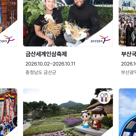
금산세계인삼축제
부산
2026.10.02~2026.10.11
2026.1
충청남도 금산군
부산광