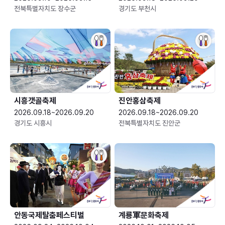
전북특별자치도 장수군
경기도 부천시
시흥갯골축제
진안홍삼축제
2026.09.18~2026.09.20
2026.09.18~2026.09.20
경기도 시흥시
전북특별자치도 진안군
안동국제탈춤페스티벌
계룡軍문화축제 