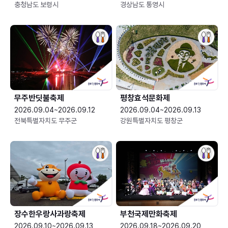
충청남도 보령시
경상남도 통영시
무주반딧불축제
평창효석문화제
2026.09.04~2026.09.12
2026.09.04~2026.09.13
전북특별자치도 무주군
강원특별자치도 평창군
장수한우랑사과랑축제
부천국제만화축제
2026.09.10~2026.09.13
2026.09.18~2026.09.20