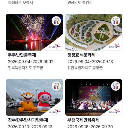
충청남도 보령시
경상남도 통영시
무주반딧불축제
평창효석문화제
2026.09.04~2026.09.12
2026.09.04~2026.09.13
전북특별자치도 무주군
강원특별자치도 평창군
장수한우랑사과랑축제
부천국제만화축제
2026.09.10~2026.09.13
2026.09.18~2026.09.20