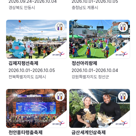
2026.09.24~2026.10.04
2026.10.01~2026.10.05
경상북도 안동시
충청남도 계룡시
김제지평선축제
정선아리랑제
2026.10.01~2026.10.05
2026.10.01~2026.10.04
전북특별자치도 김제시
강원특별자치도 정선군
천안흥타령춤축제
금산세계인삼축제