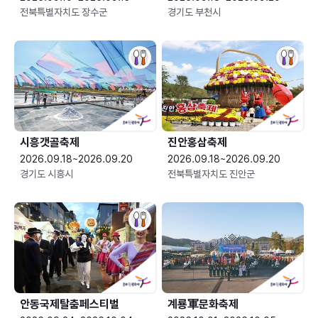
전북특별자치도 장수군
경기도 부천시
시흥갯골축제
진안홍삼축제
2026.09.18~2026.09.20
2026.09.18~2026.09.20
경기도 시흥시
전북특별자치도 진안군
안동국제탈춤페스티벌
계룡軍문화축제 