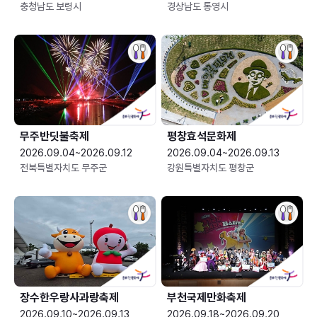
충청남도 보령시
경상남도 통영시
무주반딧불축제
평창효석문화제
2026.09.04~2026.09.12
2026.09.04~2026.09.13
전북특별자치도 무주군
강원특별자치도 평창군
장수한우랑사과랑축제
부천국제만화축제
2026.09.10~2026.09.13
2026.09.18~2026.09.20