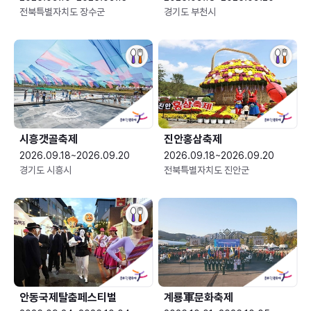
전북특별자치도 장수군
경기도 부천시
시흥갯골축제
진안홍삼축제
2026.09.18~2026.09.20
2026.09.18~2026.09.20
경기도 시흥시
전북특별자치도 진안군
안동국제탈춤페스티벌
계룡軍문화축제 