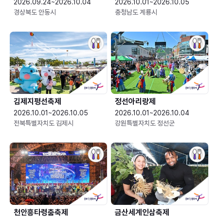
2026.09.24~2026.10.04
2026.10.01~2026.10.05
경상북도 안동시
충청남도 계룡시
김제지평선축제
정선아리랑제
2026.10.01~2026.10.05
2026.10.01~2026.10.04
전북특별자치도 김제시
강원특별자치도 정선군
천안흥타령춤축제
금산세계인삼축제