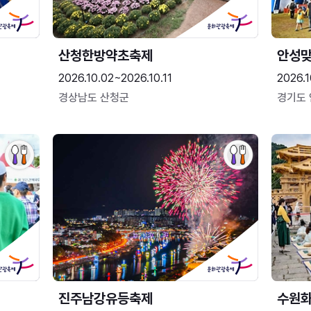
산청한방약초축제
안성맞
2026.10.02~2026.10.11
2026.1
경상남도 산청군
경기도
진주남강유등축제
수원