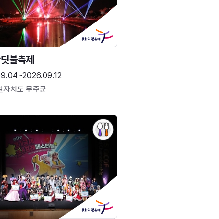
반딧불축제
09.04~2026.09.12
별자치도 무주군