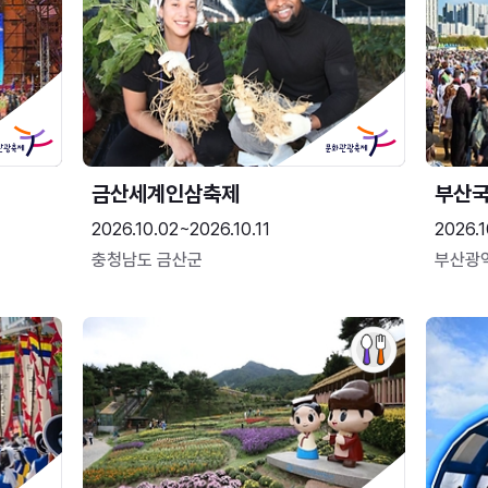
금산세계인삼축제
부산
2026.10.02~2026.10.11
2026.1
충청남도 금산군
부산광