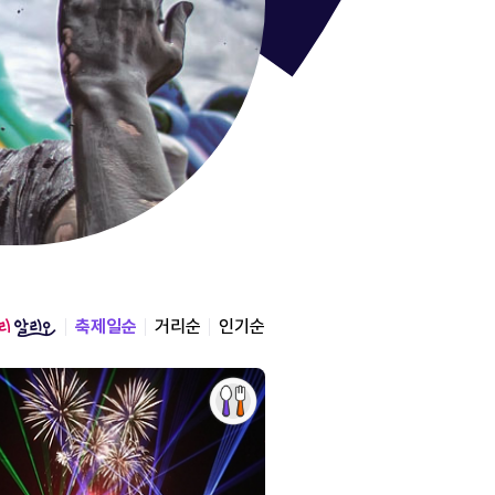
통영한산
경상남도 통영시
2026.08.12 ~ 2026.0
축제일순
거리순
인기순