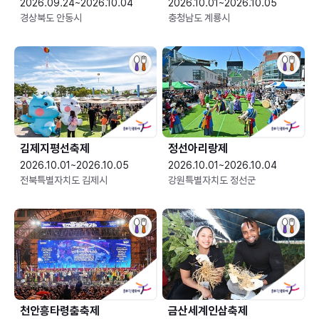
2026.09.24~2026.10.04
2026.10.01~2026.10.05
경상북도 안동시
충청남도 계룡시
김제지평선축제
정선아리랑제
2026.10.01~2026.10.05
2026.10.01~2026.10.04
전북특별자치도 김제시
강원특별자치도 정선군
천안흥타령춤축제
금산세계인삼축제