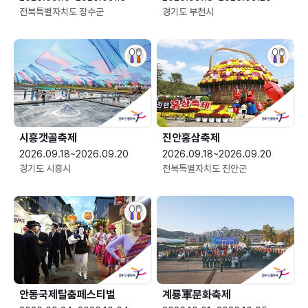
전북특별자치도 장수군
경기도 부천시
시흥갯골축제
진안홍삼축제
2026.09.18~2026.09.20
2026.09.18~2026.09.20
경기도 시흥시
전북특별자치도 진안군
안동국제탈춤페스티벌
계룡軍문화축제 