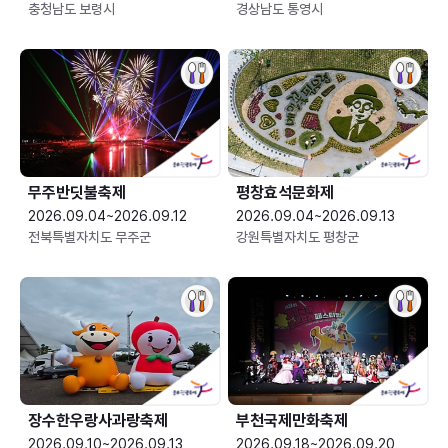
충청남도 보령시
경상남도 통영시
무주반딧불축제
평창효석문화제
2026.09.04~2026.09.12
2026.09.04~2026.09.13
전북특별자치도 무주군
강원특별자치도 평창군
장수한우랑사과랑축제
부천국제만화축제
2026.09.10~2026.09.13
2026.09.18~2026.09.20