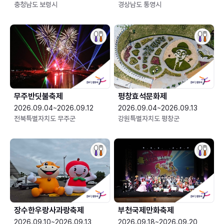
충청남도 보령시
경상남도 통영시
무주반딧불축제
평창효석문화제
2026.09.04~2026.09.12
2026.09.04~2026.09.13
전북특별자치도 무주군
강원특별자치도 평창군
장수한우랑사과랑축제
부천국제만화축제
2026.09.10~2026.09.13
2026.09.18~2026.09.20