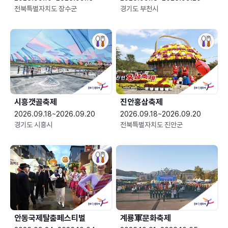
전북특별자치도 장수군
경기도 부천시
시흥갯골축제
진안홍삼축제
2026.09.18~2026.09.20
2026.09.18~2026.09.20
경기도 시흥시
전북특별자치도 진안군
안동국제탈춤페스티벌
계룡軍문화축제 