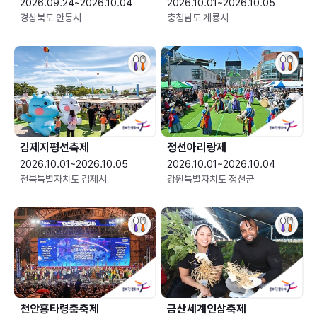
2026.09.24~2026.10.04
2026.10.01~2026.10.05
경상북도 안동시
충청남도 계룡시
김제지평선축제
정선아리랑제
2026.10.01~2026.10.05
2026.10.01~2026.10.04
전북특별자치도 김제시
강원특별자치도 정선군
천안흥타령춤축제
금산세계인삼축제