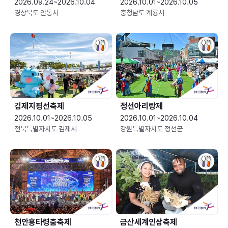
2026.09.24~2026.10.04
2026.10.01~2026.10.05
경상북도 안동시
충청남도 계룡시
김제지평선축제
정선아리랑제
2026.10.01~2026.10.05
2026.10.01~2026.10.04
전북특별자치도 김제시
강원특별자치도 정선군
천안흥타령춤축제
금산세계인삼축제