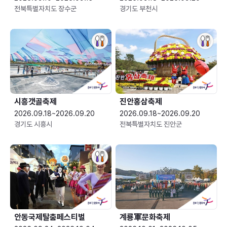
전북특별자치도 장수군
경기도 부천시
시흥갯골축제
진안홍삼축제
2026.09.18~2026.09.20
2026.09.18~2026.09.20
경기도 시흥시
전북특별자치도 진안군
안동국제탈춤페스티벌
계룡軍문화축제 