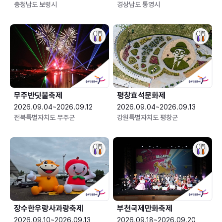
충청남도 보령시
경상남도 통영시
무주반딧불축제
평창효석문화제
2026.09.04~2026.09.12
2026.09.04~2026.09.13
전북특별자치도 무주군
강원특별자치도 평창군
장수한우랑사과랑축제
부천국제만화축제
2026.09.10~2026.09.13
2026.09.18~2026.09.20