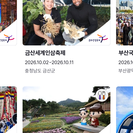
금산세계인삼축제
부산
2026.10.02~2026.10.11
2026.1
충청남도 금산군
부산광