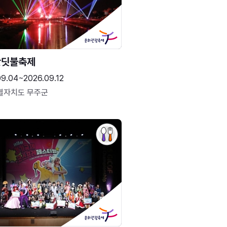
반딧불축제
09.04~2026.09.12
별자치도 무주군