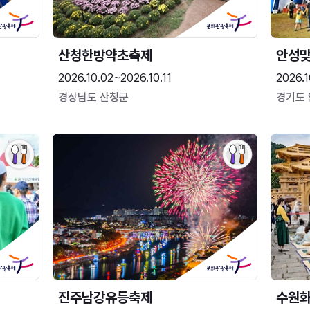
산청한방약초축제
안성맞
2026.10.02~2026.10.11
2026.1
경상남도 산청군
경기도
진주남강유등축제
수원