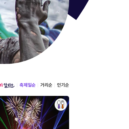
통영한산
경상남도 통영시
2026.08.12 ~ 2026.0
축제일순
거리순
인기순