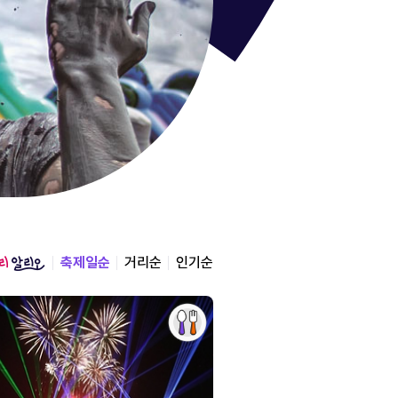
통영한산
경상남도 통영시
2026.08.12 ~ 2026.0
축제일순
거리순
인기순