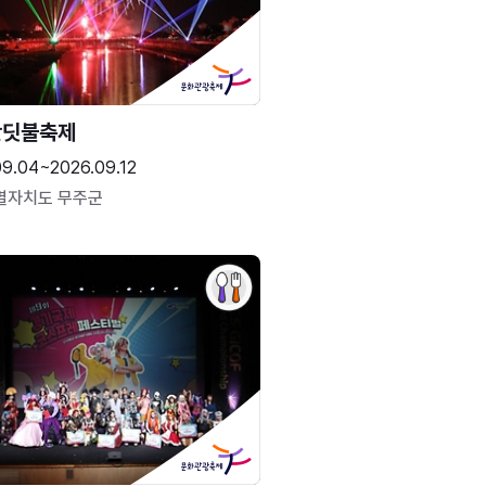
반딧불축제
09.04~2026.09.12
별자치도 무주군