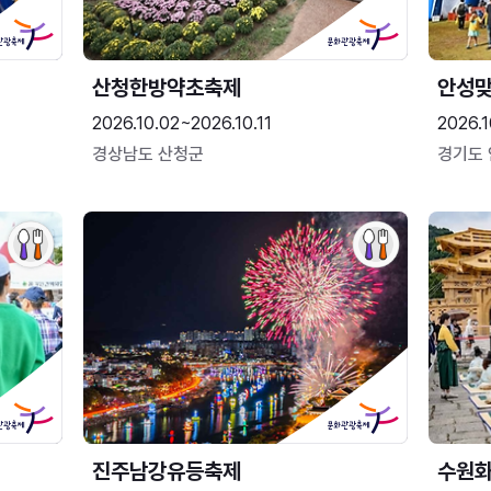
산청한방약초축제
안성맞
2026.10.02~2026.10.11
2026.1
경상남도 산청군
경기도
진주남강유등축제
수원