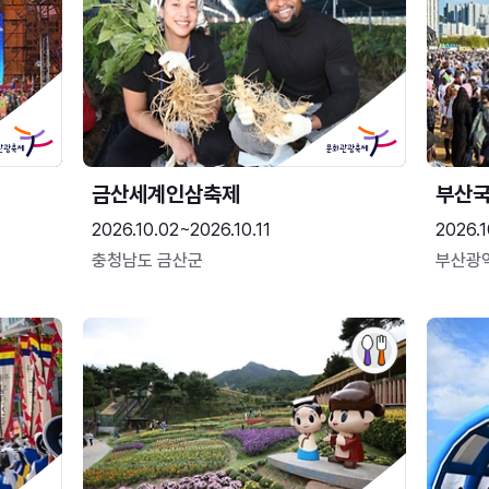
금산세계인삼축제
부산
2026.10.02~2026.10.11
2026.1
충청남도 금산군
부산광