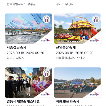
전북특별자치도 장수군
경기도 부천시
시흥갯골축제
진안홍삼축제
2026.09.18~2026.09.20
2026.09.18~2026.09.20
경기도 시흥시
전북특별자치도 진안군
안동국제탈춤페스티벌
계룡軍문화축제 