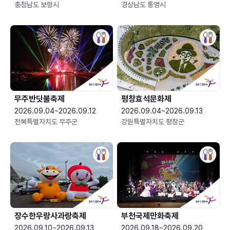
충청남도 보령시
경상남도 통영시
무주반딧불축제
평창효석문화제
2026.09.04~2026.09.12
2026.09.04~2026.09.13
전북특별자치도 무주군
강원특별자치도 평창군
장수한우랑사과랑축제
부천국제만화축제
2026.09.10~2026.09.13
2026.09.18~2026.09.20