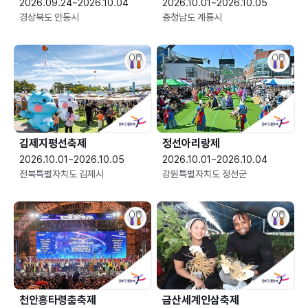
2026.09.24~2026.10.04
2026.10.01~2026.10.05
경상북도 안동시
충청남도 계룡시
김제지평선축제
정선아리랑제
2026.10.01~2026.10.05
2026.10.01~2026.10.04
전북특별자치도 김제시
강원특별자치도 정선군
천안흥타령춤축제
금산세계인삼축제