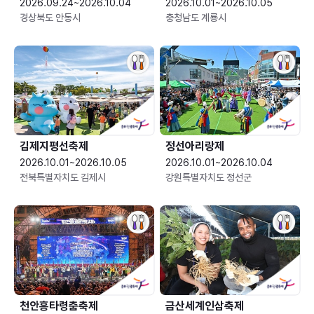
2026.09.24~2026.10.04
2026.10.01~2026.10.05
경상북도 안동시
충청남도 계룡시
김제지평선축제
정선아리랑제
2026.10.01~2026.10.05
2026.10.01~2026.10.04
전북특별자치도 김제시
강원특별자치도 정선군
천안흥타령춤축제
금산세계인삼축제