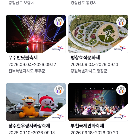
충청남도 보령시
경상남도 통영시
무주반딧불축제
평창효석문화제
2026.09.04~2026.09.12
2026.09.04~2026.09.13
전북특별자치도 무주군
강원특별자치도 평창군
장수한우랑사과랑축제
부천국제만화축제
2026.09.10~2026.09.13
2026.09.18~2026.09.20