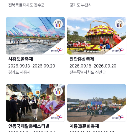
전북특별자치도 장수군
경기도 부천시
시흥갯골축제
진안홍삼축제
2026.09.18~2026.09.20
2026.09.18~2026.09.20
경기도 시흥시
전북특별자치도 진안군
안동국제탈춤페스티벌
계룡軍문화축제 