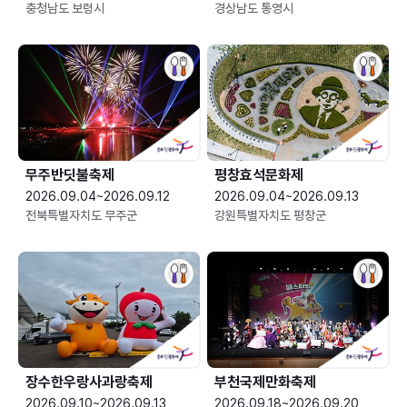
충청남도 보령시
경상남도 통영시
무주반딧불축제
평창효석문화제
2026.09.04~2026.09.12
2026.09.04~2026.09.13
전북특별자치도 무주군
강원특별자치도 평창군
장수한우랑사과랑축제
부천국제만화축제
2026.09.10~2026.09.13
2026.09.18~2026.09.20