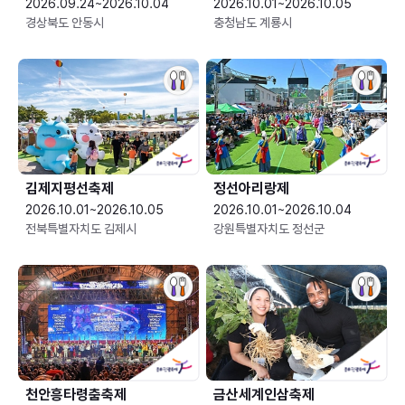
2026.09.24~2026.10.04
2026.10.01~2026.10.05
경상북도 안동시
충청남도 계룡시
김제지평선축제
정선아리랑제
2026.10.01~2026.10.05
2026.10.01~2026.10.04
전북특별자치도 김제시
강원특별자치도 정선군
천안흥타령춤축제
금산세계인삼축제