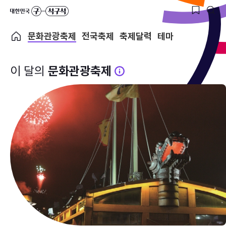
문화관광축제
전국축제
축제달력
테마
이 달의
문화관광축제