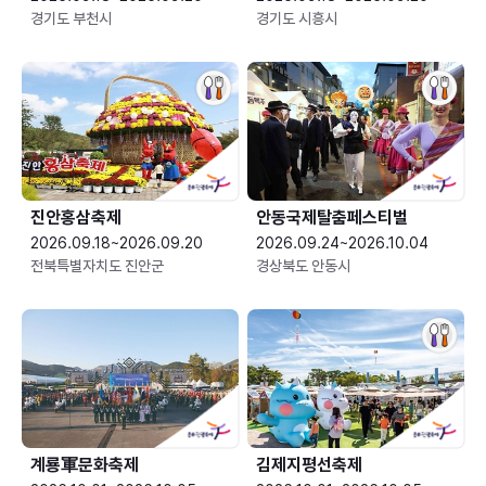
경기도 부천시
경기도 시흥시
진안홍삼축제
안동국제탈춤페스티벌
2026.09.18~2026.09.20
2026.09.24~2026.10.04
전북특별자치도 진안군
경상북도 안동시
계룡軍문화축제 
김제지평선축제