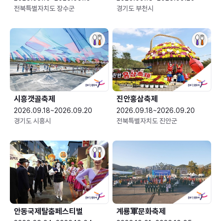
전북특별자치도 장수군
경기도 부천시
시흥갯골축제
진안홍삼축제
2026.09.18~2026.09.20
2026.09.18~2026.09.20
경기도 시흥시
전북특별자치도 진안군
안동국제탈춤페스티벌
계룡軍문화축제 