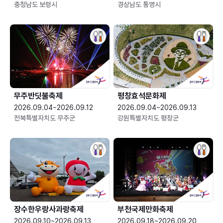
충청남도 보령시
경상남도 통영시
무주반딧불축제
평창효석문화제
2026.09.04~2026.09.12
2026.09.04~2026.09.13
전북특별자치도 무주군
강원특별자치도 평창군
장수한우랑사과랑축제
부천국제만화축제
2026.09.10~2026.09.13
2026.09.18~2026.09.20