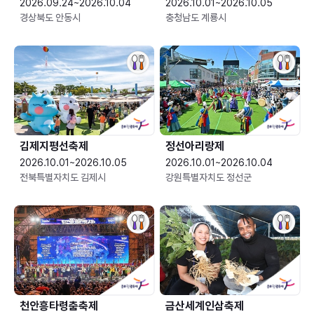
2026.09.24~2026.10.04
2026.10.01~2026.10.05
경상북도 안동시
충청남도 계룡시
김제지평선축제
정선아리랑제
2026.10.01~2026.10.05
2026.10.01~2026.10.04
전북특별자치도 김제시
강원특별자치도 정선군
천안흥타령춤축제
금산세계인삼축제