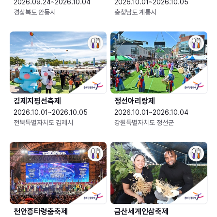
2026.09.24~2026.10.04
2026.10.01~2026.10.05
경상북도 안동시
충청남도 계룡시
김제지평선축제
정선아리랑제
2026.10.01~2026.10.05
2026.10.01~2026.10.04
전북특별자치도 김제시
강원특별자치도 정선군
천안흥타령춤축제
금산세계인삼축제