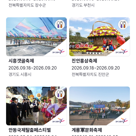
전북특별자치도 장수군
경기도 부천시
시흥갯골축제
진안홍삼축제
2026.09.18~2026.09.20
2026.09.18~2026.09.20
경기도 시흥시
전북특별자치도 진안군
안동국제탈춤페스티벌
계룡軍문화축제 