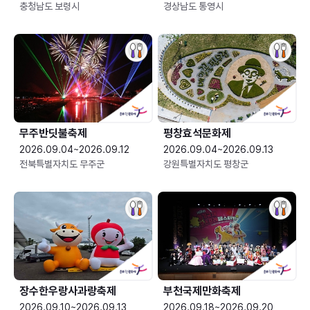
충청남도 보령시
경상남도 통영시
무주반딧불축제
평창효석문화제
2026.09.04~2026.09.12
2026.09.04~2026.09.13
전북특별자치도 무주군
강원특별자치도 평창군
장수한우랑사과랑축제
부천국제만화축제
2026.09.10~2026.09.13
2026.09.18~2026.09.20