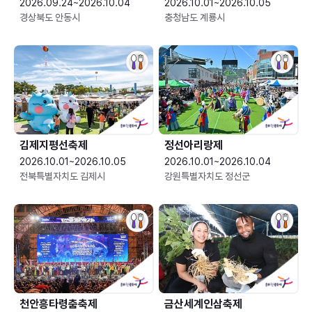
2026.09.24~2026.10.04
2026.10.01~2026.10.05
경상북도 안동시
충청남도 계룡시
김제지평선축제
정선아리랑제
2026.10.01~2026.10.05
2026.10.01~2026.10.04
전북특별자치도 김제시
강원특별자치도 정선군
천안흥타령춤축제
금산세계인삼축제