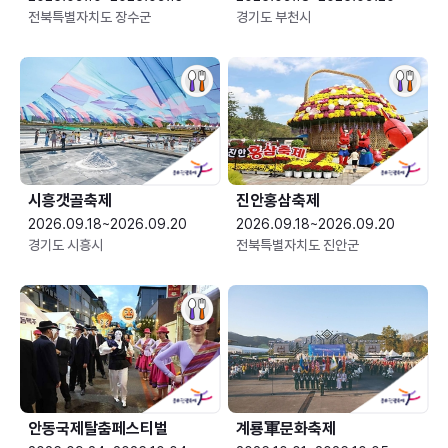
전북특별자치도 장수군
경기도 부천시
시흥갯골축제
진안홍삼축제
2026.09.18~2026.09.20
2026.09.18~2026.09.20
경기도 시흥시
전북특별자치도 진안군
안동국제탈춤페스티벌
계룡軍문화축제 