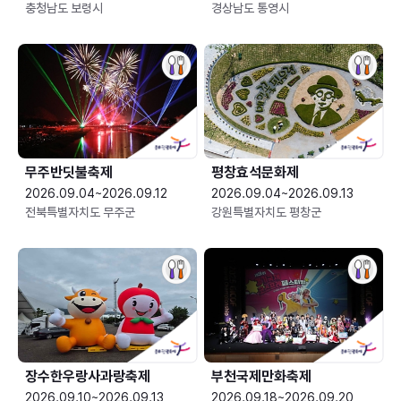
충청남도 보령시
경상남도 통영시
무주반딧불축제
평창효석문화제
2026.09.04~2026.09.12
2026.09.04~2026.09.13
전북특별자치도 무주군
강원특별자치도 평창군
장수한우랑사과랑축제
부천국제만화축제
2026.09.10~2026.09.13
2026.09.18~2026.09.20