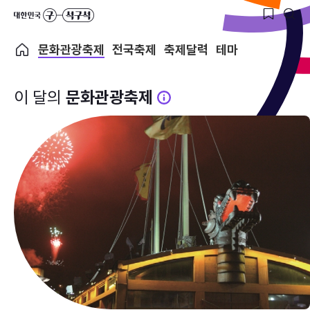
문화관광축제
전국축제
축제달력
테마
이 달의
문화관광축제