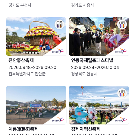
경기도 부천시
경기도 시흥시
진안홍삼축제
안동국제탈춤페스티벌
2026.09.18~2026.09.20
2026.09.24~2026.10.04
전북특별자치도 진안군
경상북도 안동시
계룡軍문화축제 
김제지평선축제