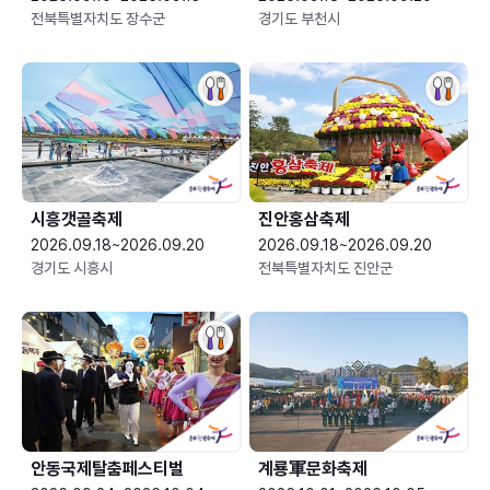
전북특별자치도 장수군
경기도 부천시
시흥갯골축제
진안홍삼축제
2026.09.18~2026.09.20
2026.09.18~2026.09.20
경기도 시흥시
전북특별자치도 진안군
안동국제탈춤페스티벌
계룡軍문화축제 