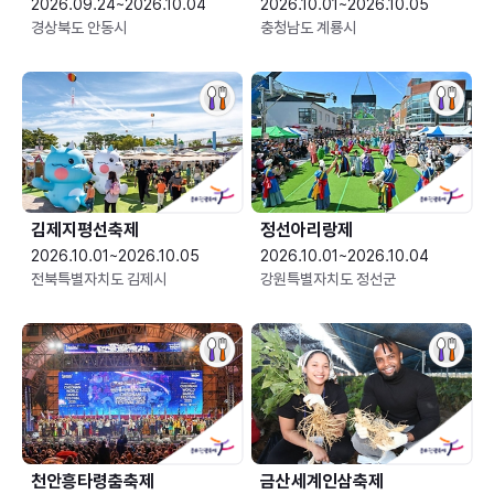
2026.09.24~2026.10.04
2026.10.01~2026.10.05
경상북도 안동시
충청남도 계룡시
김제지평선축제
정선아리랑제
2026.10.01~2026.10.05
2026.10.01~2026.10.04
전북특별자치도 김제시
강원특별자치도 정선군
천안흥타령춤축제
금산세계인삼축제