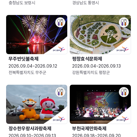
충청남도 보령시
경상남도 통영시
무주반딧불축제
평창효석문화제
2026.09.04~2026.09.12
2026.09.04~2026.09.13
전북특별자치도 무주군
강원특별자치도 평창군
장수한우랑사과랑축제
부천국제만화축제
2026.09.10~2026.09.13
2026.09.18~2026.09.20