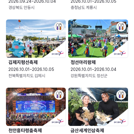
2026.09.24~2026.10.04
2026.10.01~2026.10.05
경상북도 안동시
충청남도 계룡시
김제지평선축제
정선아리랑제
2026.10.01~2026.10.05
2026.10.01~2026.10.04
전북특별자치도 김제시
강원특별자치도 정선군
천안흥타령춤축제
금산세계인삼축제