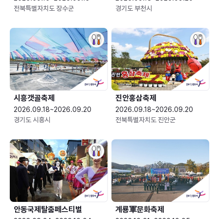
전북특별자치도 장수군
경기도 부천시
시흥갯골축제
진안홍삼축제
2026.09.18~2026.09.20
2026.09.18~2026.09.20
경기도 시흥시
전북특별자치도 진안군
안동국제탈춤페스티벌
계룡軍문화축제 