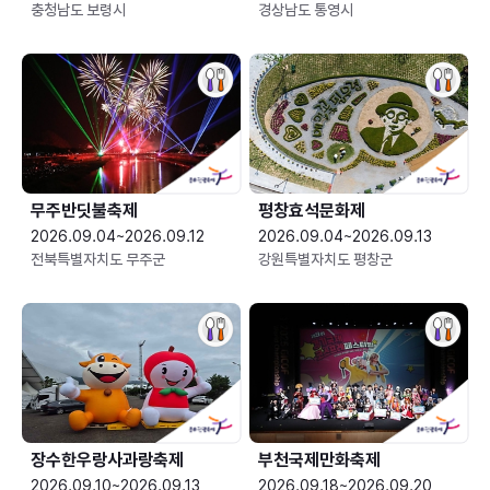
충청남도 보령시
경상남도 통영시
무주반딧불축제
평창효석문화제
2026.09.04~2026.09.12
2026.09.04~2026.09.13
전북특별자치도 무주군
강원특별자치도 평창군
장수한우랑사과랑축제
부천국제만화축제
2026.09.10~2026.09.13
2026.09.18~2026.09.20