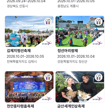
2026.09.24~2026.10.04
2026.10.01~2026.10.05
경상북도 안동시
충청남도 계룡시
김제지평선축제
정선아리랑제
2026.10.01~2026.10.05
2026.10.01~2026.10.04
전북특별자치도 김제시
강원특별자치도 정선군
천안흥타령춤축제
금산세계인삼축제