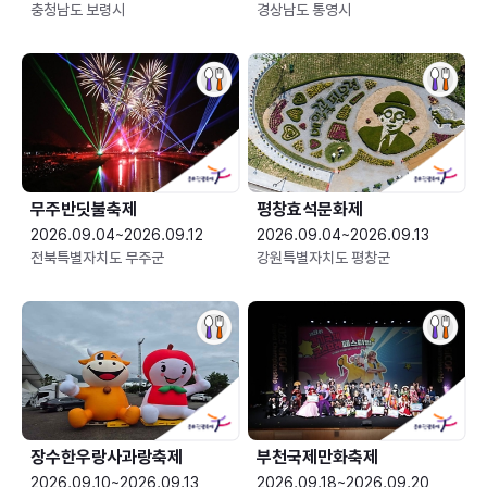
충청남도 보령시
경상남도 통영시
무주반딧불축제
평창효석문화제
2026.09.04~2026.09.12
2026.09.04~2026.09.13
전북특별자치도 무주군
강원특별자치도 평창군
장수한우랑사과랑축제
부천국제만화축제
2026.09.10~2026.09.13
2026.09.18~2026.09.20