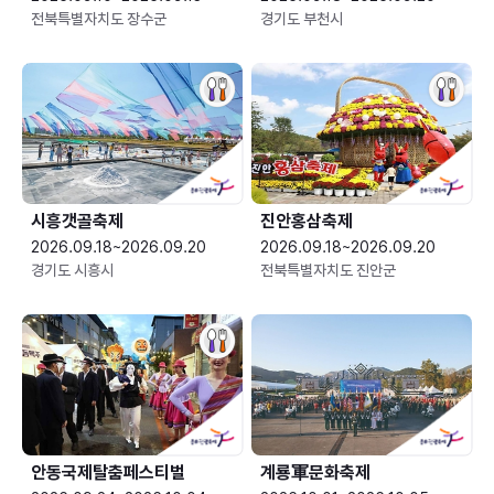
전북특별자치도 장수군
경기도 부천시
시흥갯골축제
진안홍삼축제
2026.09.18~2026.09.20
2026.09.18~2026.09.20
경기도 시흥시
전북특별자치도 진안군
안동국제탈춤페스티벌
계룡軍문화축제 