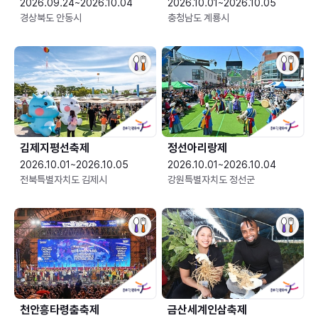
2026.09.24~2026.10.04
2026.10.01~2026.10.05
경상북도 안동시
충청남도 계룡시
김제지평선축제
정선아리랑제
2026.10.01~2026.10.05
2026.10.01~2026.10.04
전북특별자치도 김제시
강원특별자치도 정선군
천안흥타령춤축제
금산세계인삼축제