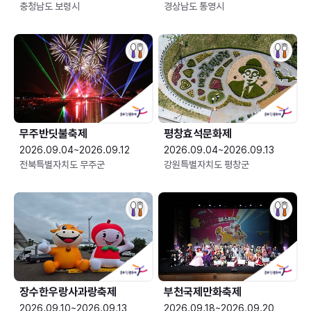
충청남도 보령시
경상남도 통영시
무주반딧불축제
평창효석문화제
2026.09.04~2026.09.12
2026.09.04~2026.09.13
전북특별자치도 무주군
강원특별자치도 평창군
장수한우랑사과랑축제
부천국제만화축제
2026.09.10~2026.09.13
2026.09.18~2026.09.20