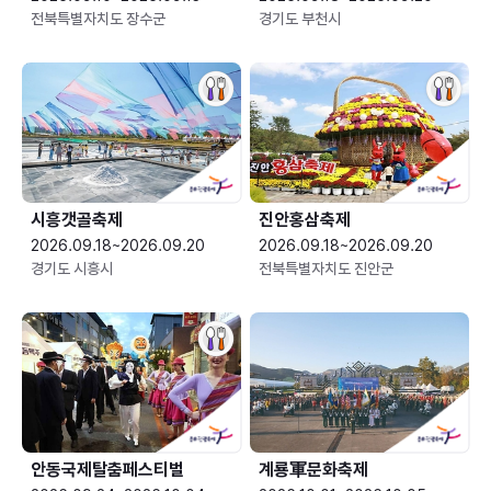
전북특별자치도 장수군
경기도 부천시
시흥갯골축제
진안홍삼축제
2026.09.18~2026.09.20
2026.09.18~2026.09.20
경기도 시흥시
전북특별자치도 진안군
안동국제탈춤페스티벌
계룡軍문화축제 