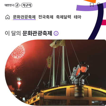
문화관광축제
전국축제
축제달력
테마
이 달의
문화관광축제