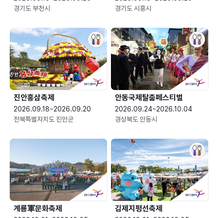
경기도 부천시
경기도 시흥시
진안홍삼축제
안동국제탈춤페스티벌
2026.09.18~2026.09.20
2026.09.24~2026.10.04
전북특별자치도 진안군
경상북도 안동시
계룡軍문화축제 
김제지평선축제