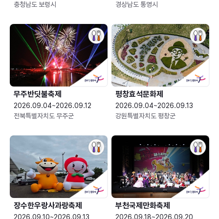
충청남도 보령시
경상남도 통영시
무주반딧불축제
평창효석문화제
2026.09.04~2026.09.12
2026.09.04~2026.09.13
전북특별자치도 무주군
강원특별자치도 평창군
장수한우랑사과랑축제
부천국제만화축제
2026.09.10~2026.09.13
2026.09.18~2026.09.20