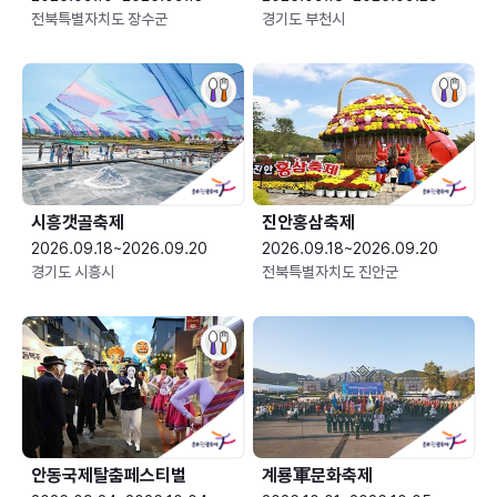
전북특별자치도 장수군
경기도 부천시
시흥갯골축제
진안홍삼축제
2026.09.18~2026.09.20
2026.09.18~2026.09.20
경기도 시흥시
전북특별자치도 진안군
안동국제탈춤페스티벌
계룡軍문화축제 