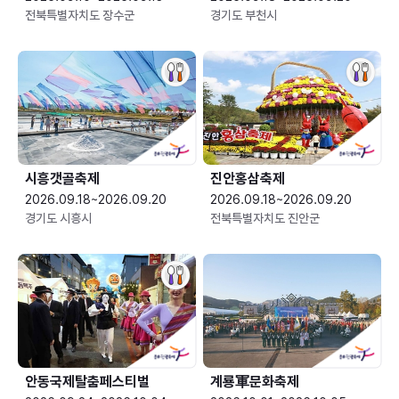
전북특별자치도 장수군
경기도 부천시
시흥갯골축제
진안홍삼축제
2026.09.18~2026.09.20
2026.09.18~2026.09.20
경기도 시흥시
전북특별자치도 진안군
안동국제탈춤페스티벌
계룡軍문화축제 