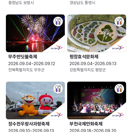
충청남도 보령시
경상남도 통영시
무주반딧불축제
평창효석문화제
2026.09.04~2026.09.12
2026.09.04~2026.09.13
전북특별자치도 무주군
강원특별자치도 평창군
장수한우랑사과랑축제
부천국제만화축제
2026.09.10~2026.09.13
2026.09.18~2026.09.20