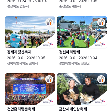
2026.09.24~2026.10.04
2026.10.01~2026.10.05
경상북도 안동시
충청남도 계룡시
김제지평선축제
정선아리랑제
2026.10.01~2026.10.05
2026.10.01~2026.10.04
전북특별자치도 김제시
강원특별자치도 정선군
천안흥타령춤축제
금산세계인삼축제