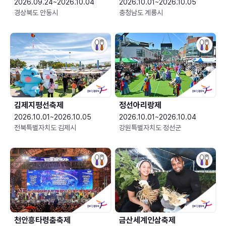
2026.09.24~2026.10.04
2026.10.01~2026.10.05
경상북도 안동시
충청남도 계룡시
김제지평선축제
정선아리랑제
2026.10.01~2026.10.05
2026.10.01~2026.10.04
전북특별자치도 김제시
강원특별자치도 정선군
천안흥타령춤축제
금산세계인삼축제