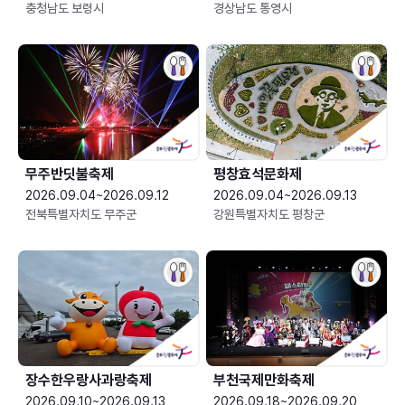
충청남도 보령시
경상남도 통영시
무주반딧불축제
평창효석문화제
2026.09.04~2026.09.12
2026.09.04~2026.09.13
전북특별자치도 무주군
강원특별자치도 평창군
장수한우랑사과랑축제
부천국제만화축제
2026.09.10~2026.09.13
2026.09.18~2026.09.20