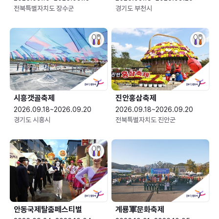
전북특별자치도 장수군
경기도 부천시
시흥갯골축제
진안홍삼축제
2026.09.18~2026.09.20
2026.09.18~2026.09.20
경기도 시흥시
전북특별자치도 진안군
안동국제탈춤페스티벌
계룡軍문화축제 