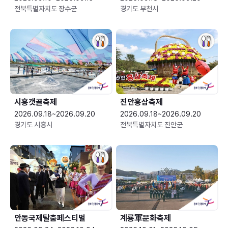
전북특별자치도 장수군
경기도 부천시
시흥갯골축제
진안홍삼축제
2026.09.18~2026.09.20
2026.09.18~2026.09.20
경기도 시흥시
전북특별자치도 진안군
안동국제탈춤페스티벌
계룡軍문화축제 