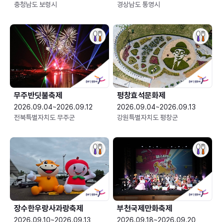
충청남도 보령시
경상남도 통영시
무주반딧불축제
평창효석문화제
2026.09.04~2026.09.12
2026.09.04~2026.09.13
전북특별자치도 무주군
강원특별자치도 평창군
장수한우랑사과랑축제
부천국제만화축제
2026.09.10~2026.09.13
2026.09.18~2026.09.20