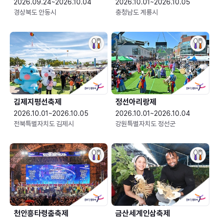
2026.09.24~2026.10.04
2026.10.01~2026.10.05
경상북도 안동시
충청남도 계룡시
김제지평선축제
정선아리랑제
2026.10.01~2026.10.05
2026.10.01~2026.10.04
전북특별자치도 김제시
강원특별자치도 정선군
천안흥타령춤축제
금산세계인삼축제