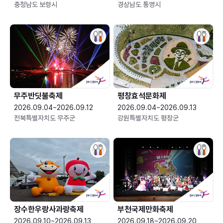
충청남도 보령시
경상남도 통영시
무주반딧불축제
평창효석문화제
2026.09.04~2026.09.12
2026.09.04~2026.09.13
전북특별자치도 무주군
강원특별자치도 평창군
장수한우랑사과랑축제
부천국제만화축제
2026.09.10~2026.09.13
2026.09.18~2026.09.20