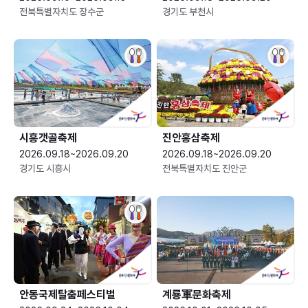
전북특별자치도 장수군
경기도 부천시
시흥갯골축제
진안홍삼축제
2026.09.18~2026.09.20
2026.09.18~2026.09.20
경기도 시흥시
전북특별자치도 진안군
안동국제탈춤페스티벌
계룡軍문화축제 