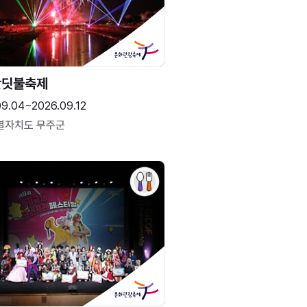
반딧불축제
09.04~2026.09.12
별자치도 무주군