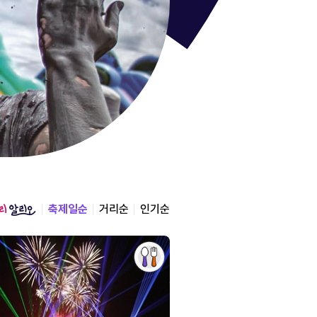
통영한산
경상남도 통영시
2026.08.12 ~ 2026.0
축제일순
거리순
인기순