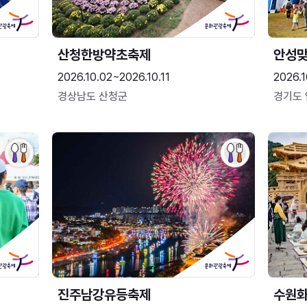
산청한방약초축제
안성맞
2026.10.02~2026.10.11
2026.1
경상남도 산청군
경기도
진주남강유등축제
수원