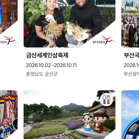
금산세계인삼축제
부산
2026.10.02~2026.10.11
2026.1
충청남도 금산군
부산광