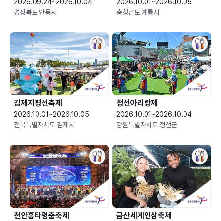
2026.09.24~2026.10.04
2026.10.01~2026.10.05
경상북도 안동시
충청남도 계룡시
김제지평선축제
정선아리랑제
2026.10.01~2026.10.05
2026.10.01~2026.10.04
전북특별자치도 김제시
강원특별자치도 정선군
천안흥타령춤축제
금산세계인삼축제