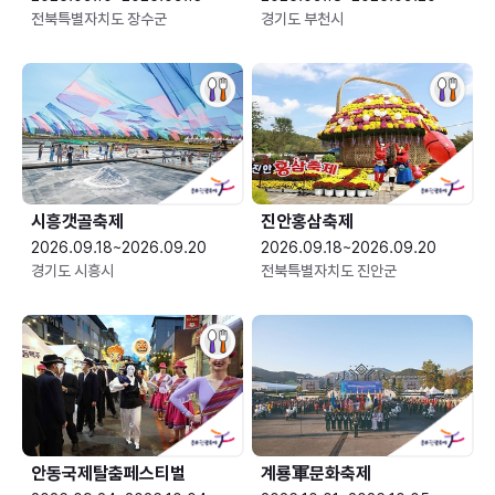
전북특별자치도 장수군
경기도 부천시
시흥갯골축제
진안홍삼축제
2026.09.18~2026.09.20
2026.09.18~2026.09.20
경기도 시흥시
전북특별자치도 진안군
안동국제탈춤페스티벌
계룡軍문화축제 