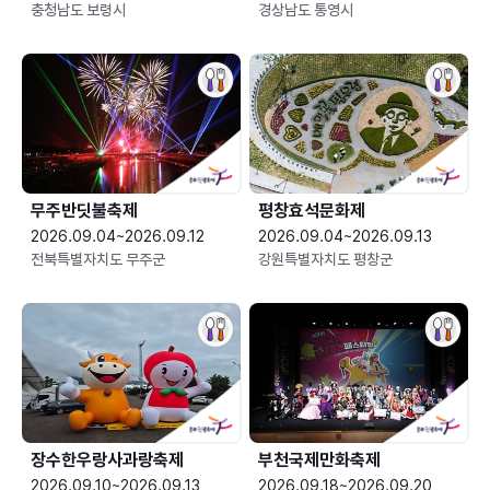
충청남도 보령시
경상남도 통영시
무주반딧불축제
평창효석문화제
2026.09.04~2026.09.12
2026.09.04~2026.09.13
전북특별자치도 무주군
강원특별자치도 평창군
장수한우랑사과랑축제
부천국제만화축제
2026.09.10~2026.09.13
2026.09.18~2026.09.20