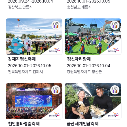
2026.09.24~2026.10.04
2026.10.01~2026.10.05
경상북도 안동시
충청남도 계룡시
김제지평선축제
정선아리랑제
2026.10.01~2026.10.05
2026.10.01~2026.10.04
전북특별자치도 김제시
강원특별자치도 정선군
천안흥타령춤축제
금산세계인삼축제