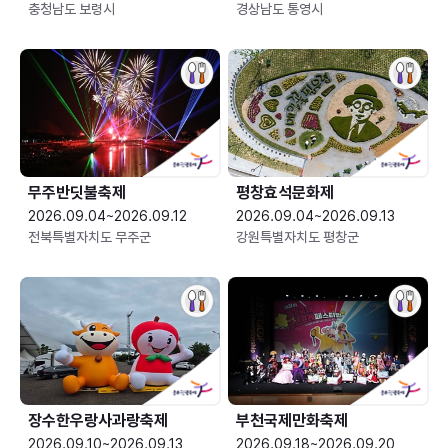
충청남도 보령시
경상남도 통영시
무주반딧불축제
평창효석문화제
2026.09.04~2026.09.12
2026.09.04~2026.09.13
전북특별자치도 무주군
강원특별자치도 평창군
장수한우랑사과랑축제
부천국제만화축제
2026.09.10~2026.09.13
2026.09.18~2026.09.20