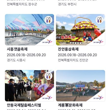
전북특별자치도 장수군
경기도 부천시
시흥갯골축제
진안홍삼축제
2026.09.18~2026.09.20
2026.09.18~2026.09.20
경기도 시흥시
전북특별자치도 진안군
안동국제탈춤페스티벌
계룡軍문화축제 