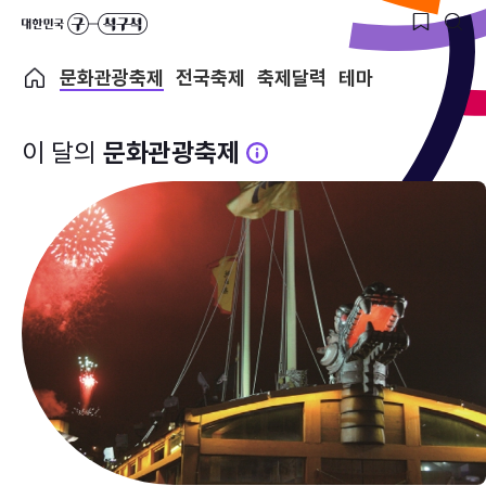
문화관광축제
전국축제
축제달력
테마
이 달의
문화관광축제