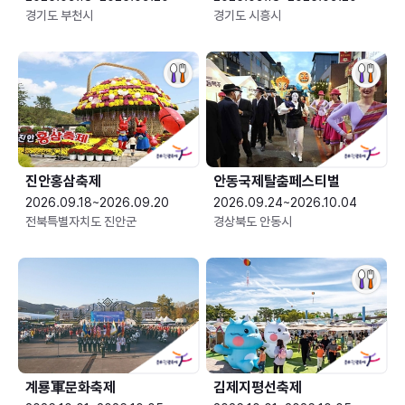
경기도 부천시
경기도 시흥시
진안홍삼축제
안동국제탈춤페스티벌
2026.09.18~2026.09.20
2026.09.24~2026.10.04
전북특별자치도 진안군
경상북도 안동시
계룡軍문화축제 
김제지평선축제