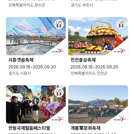
전북특별자치도 장수군
경기도 부천시
시흥갯골축제
진안홍삼축제
2026.09.18~2026.09.20
2026.09.18~2026.09.20
경기도 시흥시
전북특별자치도 진안군
안동국제탈춤페스티벌
계룡軍문화축제 