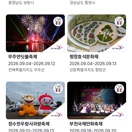
충청남도 보령시
경상남도 통영시
무주반딧불축제
평창효석문화제
2026.09.04~2026.09.12
2026.09.04~2026.09.13
전북특별자치도 무주군
강원특별자치도 평창군
장수한우랑사과랑축제
부천국제만화축제
2026.09.10~2026.09.13
2026.09.18~2026.09.20