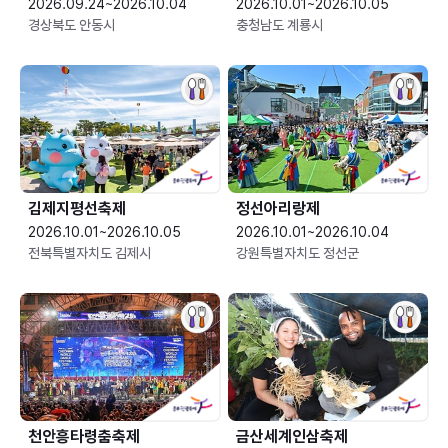
2026.09.24~2026.10.04
2026.10.01~2026.10.05
경상북도 안동시
충청남도 계룡시
김제지평선축제
정선아리랑제
2026.10.01~2026.10.05
2026.10.01~2026.10.04
전북특별자치도 김제시
강원특별자치도 정선군
천안흥타령춤축제
금산세계인삼축제