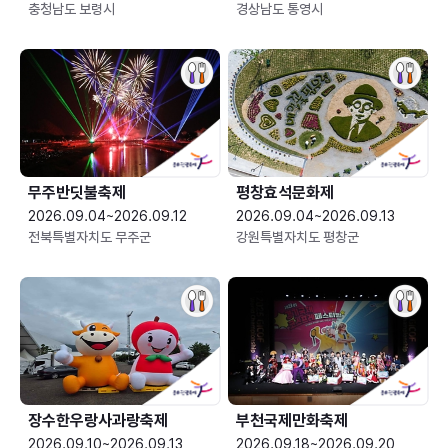
충청남도 보령시
경상남도 통영시
무주반딧불축제
평창효석문화제
2026.09.04~2026.09.12
2026.09.04~2026.09.13
전북특별자치도 무주군
강원특별자치도 평창군
장수한우랑사과랑축제
부천국제만화축제
2026.09.10~2026.09.13
2026.09.18~2026.09.20