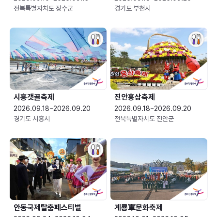
전북특별자치도 장수군
경기도 부천시
시흥갯골축제
진안홍삼축제
2026.09.18~2026.09.20
2026.09.18~2026.09.20
경기도 시흥시
전북특별자치도 진안군
안동국제탈춤페스티벌
계룡軍문화축제 