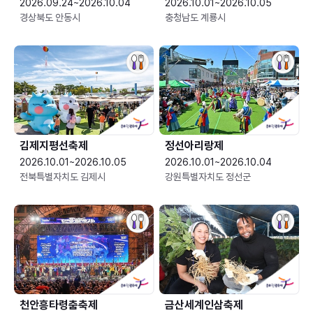
2026.09.24~2026.10.04
2026.10.01~2026.10.05
경상북도 안동시
충청남도 계룡시
김제지평선축제
정선아리랑제
2026.10.01~2026.10.05
2026.10.01~2026.10.04
전북특별자치도 김제시
강원특별자치도 정선군
천안흥타령춤축제
금산세계인삼축제